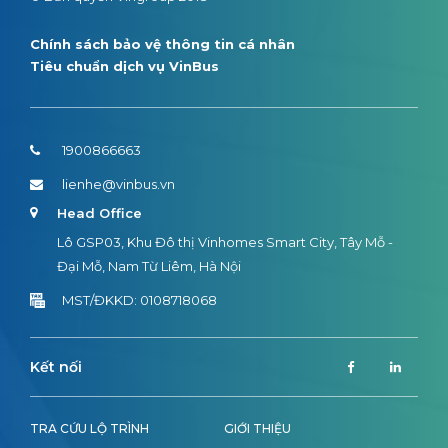
Chính sách bảo vệ thông tin cá nhân
Tiêu chuẩn dịch vụ VinBus
1900866663
lienhe@vinbus.vn
Head Office
Lô GSP03, Khu Đô thị Vinhomes Smart City, Tây Mỗ -
Đại Mỗ, Nam Từ Liêm, Hà Nội
MST/ĐKKD: 0108718068
Kết nối
TRA CỨU LỘ TRÌNH
GIỚI THIỆU