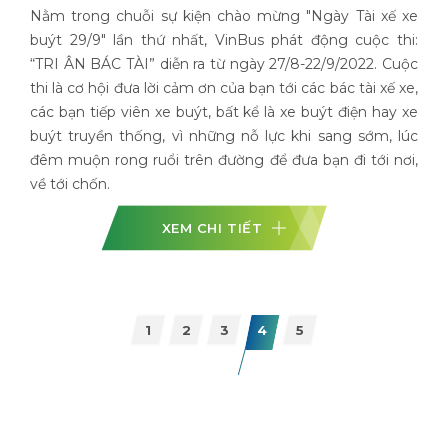
Vin
Nằm trong chuỗi sự kiện chào mừng "Ngày Tài xế xe
buýt 29/9" lần thứ nhất, VinBus phát động cuộc thi:
, lăn
Từ 
“TRI ÂN BÁC TÀI” diễn ra từ ngày 27/8-22/9/2022. Cuộc
quen
chí
thi là cơ hội đưa lời cảm ơn của bạn tới các bác tài xế xe,
sung
Play
các bạn tiếp viên xe buýt, bất kể là xe buýt điện hay xe
TNHH
điện
buýt truyền thống, vì những nỗ lực khi sang sớm, lúc
roup)
HCM
đêm muộn rong ruổi trên đường để đưa bạn đi tới nơi,
thông
Vin
về tới chốn.
khá
năng
XEM CHI TIẾT
1
2
3
4
5