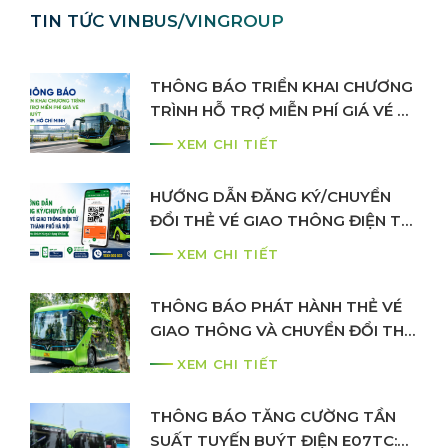
TIN TỨC VINBUS/VINGROUP
THÔNG BÁO TRIỂN KHAI CHƯƠNG
TRÌNH HỖ TRỢ MIỄN PHÍ GIÁ VÉ XE
BUÝT TẠI THÀNH PHỐ HỒ CHÍ
XEM CHI TIẾT
MINH
HƯỚNG DẪN ĐĂNG KÝ/CHUYỂN
ĐỔI THẺ VÉ GIAO THÔNG ĐIỆN TỬ
CỦA THÀNH PHỐ HÀ NỘI CHO
XEM CHI TIẾT
KHÁCH HÀNG SỬ DỤNG VINBUS
THÔNG BÁO PHÁT HÀNH THẺ VÉ
GIAO THÔNG VÀ CHUYỂN ĐỔI THẺ
VÉ THÁNG GIẤY SANG THẺ ĐIỆN
XEM CHI TIẾT
TỬ
THÔNG BÁO TĂNG CƯỜNG TẦN
SUẤT TUYẾN BUÝT ĐIỆN E07TC: