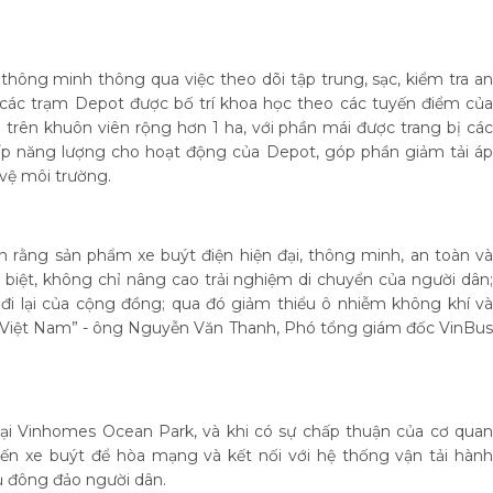
thông minh thông qua việc theo dõi tập trung, sạc, kiểm tra an
i các trạm Depot được bố trí khoa học theo các tuyến điểm của
 trên khuôn viên rộng hơn 1 ha, với phần mái được trang bị các
ấp năng lượng cho hoạt động của Depot, góp phần giảm tải áp
 vệ môi trường.
tin rằng sản phẩm xe buýt điện hiện đại, thông minh, an toàn và
 biệt, không chỉ nâng cao trải nghiệm di chuyển của người dân;
đi lại của cộng đồng; qua đó giảm thiểu ô nhiễm không khí và
ại Việt Nam” - ông Nguyễn Văn Thanh, Phó tổng giám đốc VinBus
tại Vinhomes Ocean Park, và khi có sự chấp thuận của cơ quan
n xe buýt để hòa mạng và kết nối với hệ thống vận tải hành
 đông đảo người dân.