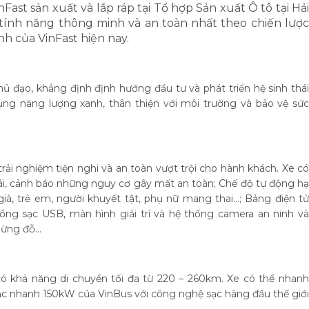
ast sản xuất và lắp ráp tại Tổ hợp Sản xuất Ô tô tại Hải
 tính năng thông minh và an toàn nhất theo chiến lược
nh của VinFast hiện nay.
hủ đạo, khẳng định định hướng đầu tư và phát triển hệ sinh thái
ng năng lượng xanh, thân thiện với môi trường và bảo vệ sức
ải nghiệm tiện nghi và an toàn vượt trội cho hành khách. Xe có
lái, cảnh báo những nguy cơ gây mất an toàn; Chế độ tự động hạ
ià, trẻ em, người khuyết tật, phụ nữ mang thai...; Bảng điện tử
ổng sạc USB, màn hình giải trí và hệ thống camera an ninh và
ừng đỗ...
ó khả năng di chuyển tối đa từ 220 – 260km. Xe có thể nhanh
sạc nhanh 150kW của VinBus với công nghệ sạc hàng đầu thế giới