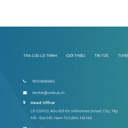
TRA CỨU LỘ TRÌNH
GIỚI THIỆU
TIN TỨC
TUYỂ
1900866663
lienhe@vinbus.vn
Head Office
Lô GSP03, Khu Đô thị Vinhomes Smart City, Tây
Mỗ - Đại Mỗ, Nam Từ Liêm, Hà Nội