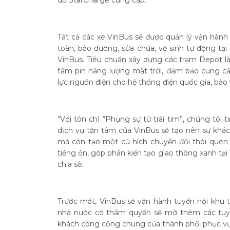
do StarCharge cung cấp.
Tất cả các xe VinBus sẽ được quản lý vận hành 
toàn, bảo dưỡng, sửa chữa, vệ sinh tự động tạ
VinBus. Tiêu chuẩn xây dựng các trạm Depot là
tấm pin năng lượng mặt trời, đảm bảo cung c
lực nguồn điện cho hệ thống điện quốc gia, bảo
“Với tôn chỉ “Phụng sự từ trái tim”, chúng tôi 
dịch vụ tận tâm của VinBus sẽ tạo nên sự khác
mà còn tạo một cú hích chuyển đổi thói quen 
tiếng ồn, góp phần kiến tạo giao thông xanh t
chia sẻ.
Trước mắt, VinBus sẽ vận hành tuyến nội khu 
nhà nước có thẩm quyền sẽ mở thêm các tuyế
khách công cộng chung của thành phố, phục vụ