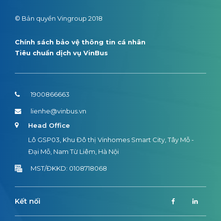
© Bản quyền Vingroup 2018
Chính sách bảo vệ thông tin cá nhân
Tiêu chuẩn dịch vụ VinBus
1900866663
lienhe@vinbus.vn
Head Office
Lô GSP03, Khu Đô thị Vinhomes Smart City, Tây Mỗ -
Đại Mỗ, Nam Từ Liêm, Hà Nội
MST/ĐKKD: 0108718068
Kết nối