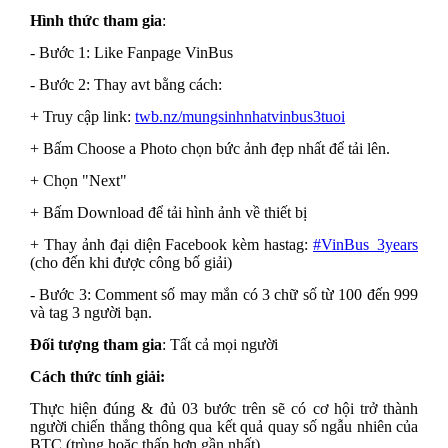
Hình thức tham gia
:
- Bước 1: Like Fanpage VinBus
- Bước 2: Thay avt bằng cách:
+ Truy cập link:
twb.nz/mungsinhnhatvinbus3tuoi
+ Bấm Choose a Photo chọn bức ảnh đẹp nhất để tải lên.
+ Chọn "Next"
+ Bấm Download để tải hình ảnh về thiết bị
+ Thay ảnh đại diện Facebook kèm hastag:
#VinBus_3years
(cho đến khi được công bố giải)
- Bước 3: Comment số may mắn có 3 chữ số từ 100 đến 999
và tag 3 người bạn.
Đối tượng tham gia
: Tất cả mọi người
Cách thức tính giải:
Thực hiện đúng & đủ 03 bước trên sẽ có cơ hội trở thành
người chiến thắng thông qua kết quả quay số ngẫu nhiên của
BTC (trùng hoặc thấp hơn gần nhất).