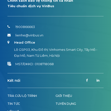
Chính sách bảo vệ thông tin cá nhân
Tiêu chuẩn dịch vụ VinBus
1900866663
lienhe@vinbus.vn
Head Office
Lô GSP03, Khu Đô thị Vinhomes Smart City, Tây Mỗ -
Đại Mỗ, Nam Từ Liêm, Hà Nội
MST/ĐKKD: 0108718068
Kết nối
TRA CỨU LỘ TRÌNH
GIỚI THIỆU
TIN TỨC
TUYỂN DỤNG