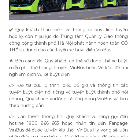
✔️ Quý khách thân mến, vé tháng xe buýt liên tuyến
hợp lệ, còn hiệu lực do Trung tâm Quản lý Giao thông
công cộng thành phố Hà Nội phát hành hoàn toàn CÓ
THỂ sử dụng cho các tuyến xe buýt điện VinBus.
🌟 Bên cạnh đó, Quý khách có thể sử dụng Thẻ xe buýt
miễn phí, Thẻ tháng 1 tuyến VinBus hoặc Vé lượt để trải
nghiệm dịch vụ xe buýt điện.
👉 Để tra cứu lộ trình, biểu đồ giờ và thông tin các
tuyến buýt điện nói riêng và tuyến buýt thành phố nói
chung, Quý khách vui lòng tải ứng dụng VinBus và làm
theo hướng dẫn.
👉 Cần thêm thông tin, Quý khách vui lòng gọi đến
hotline 1900 866 663 hoặc nhắn tin đến Fanpage
VinBus để được tư vấn kịp thời! VinBus Hy vọng sẽ luôn
nhận được sự ủng hộ của Quý Khách hàng để cùng xây