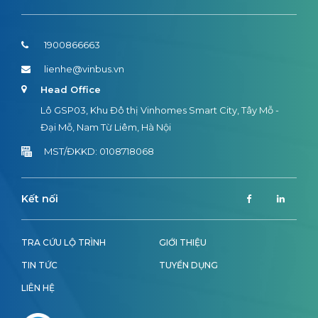
1900866663
lienhe@vinbus.vn
Head Office
Lô GSP03, Khu Đô thị Vinhomes Smart City, Tây Mỗ -
Đại Mỗ, Nam Từ Liêm, Hà Nội
MST/ĐKKD: 0108718068
Kết nối
TRA CỨU LỘ TRÌNH
GIỚI THIỆU
TIN TỨC
TUYỂN DỤNG
LIÊN HỆ