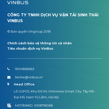
CÔNG TY TNHH DỊCH VỤ VẬN TẢI SINH THÁI
VINBUS
© Bản quyền Vingroup 2018
Chính sách bảo vệ thông tin cá nhân
Tiêu chuẩn dịch vụ VinBus
1900866663
lienhe@vinbus.vn
Head Office
Lô GSP03, Khu Đô thị Vinhomes Smart City, Tây Mỗ -
Đại Mỗ, Nam Từ Liêm, Hà Nội
MST/ĐKKD: 0108718068