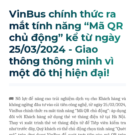
VinBus chính thức ra
mắt tính năng “Mã QR
chủ động” kể từ ngày
25/03/2024 - Giao
thông thông minh vì
một đô thị hiện đại!
🚌 Nỗ lực để nâng cao trải nghiệm dịch vụ cho Khách hàng và
không ngừng đầu tư vào cải tiến công nghệ, từ ngày 25/03/2024,
VinBus chính thức ra mắt tính năng “Mã QR chủ động”: áp dụng
đối với Khách hàng sử dụng thẻ vé tháng điện tử tại Hà Nội.
Thay vì xuất trình thẻ vé tháng điện tử để Tiếp viên kiểm tra
như trước đây, Quý khách có thể chủ động chọn tính năng “Quét
mã” trên ứng dụng VinBus để quét trực tiếp vào mã QR trên