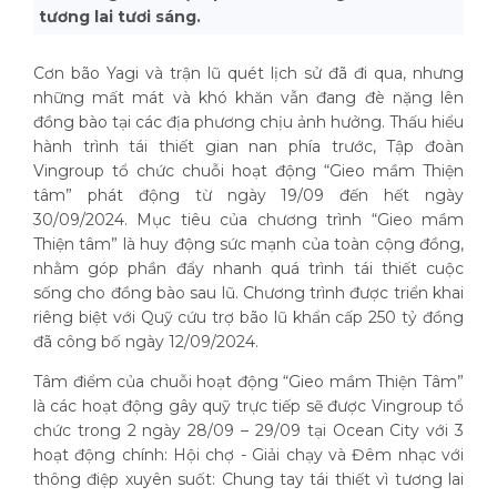
tương lai tươi sáng.
Cơn bão Yagi và trận lũ quét lịch sử đã đi qua, nhưng
những mất mát và khó khăn vẫn đang đè nặng lên
đồng bào tại các địa phương chịu ảnh hưởng. Thấu hiểu
hành trình tái thiết gian nan phía trước, Tập đoàn
Vingroup tổ chức chuỗi hoạt động “Gieo mầm Thiện
tâm” phát động từ ngày 19/09 đến hết ngày
30/09/2024. Mục tiêu của chương trình “Gieo mầm
Thiện tâm” là huy động sức mạnh của toàn cộng đồng,
nhằm góp phần đẩy nhanh quá trình tái thiết cuộc
sống cho đồng bào sau lũ. Chương trình được triển khai
riêng biệt với Quỹ cứu trợ bão lũ khẩn cấp 250 tỷ đồng
đã công bố ngày 12/09/2024.
Tâm điểm của chuỗi hoạt động “Gieo mầm Thiện Tâm”
là các hoạt động gây quỹ trực tiếp sẽ được Vingroup tổ
chức trong 2 ngày 28/09 – 29/09 tại Ocean City với 3
hoạt động chính: Hội chợ - Giải chạy và Đêm nhạc với
thông điệp xuyên suốt: Chung tay tái thiết vì tương lai