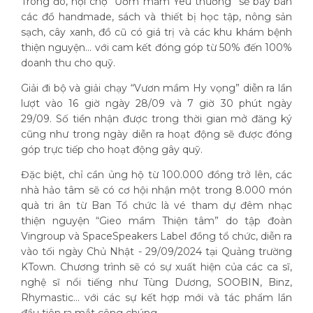
Trong đó, hội chợ “Ươm mầm Yêu thương” sẽ bày bán
các đồ handmade, sách và thiết bị học tập, nông sản
sạch, cây xanh, đồ cũ có giá trị và các khu khám bệnh
thiện nguyện… với cam kết đóng góp từ 50% đến 100%
doanh thu cho quỹ.
Giải đi bộ và giải chạy “Vươn mầm Hy vọng” diễn ra lần
lượt vào 16 giờ ngày 28/09 và 7 giờ 30 phút ngày
29/09. Số tiền nhận được trong thời gian mở đăng ký
cũng như trong ngày diễn ra hoạt động sẽ được đóng
góp trực tiếp cho hoạt động gây quỹ.
Đặc biệt, chỉ cần ủng hộ từ 100.000 đồng trở lên, các
nhà hảo tâm sẽ có cơ hội nhận một trong 8.000 món
quà tri ân từ Ban Tổ chức là vé tham dự đêm nhạc
thiện nguyện “Gieo mầm Thiện tâm” do tập đoàn
Vingroup và SpaceSpeakers Label đồng tổ chức, diễn ra
vào tối ngày Chủ Nhật - 29/09/2024 tại Quảng trường
KTown. Chương trình sẽ có sự xuất hiện của các ca sĩ,
nghệ sĩ nổi tiếng như Tùng Dương, SOOBIN, Binz,
Rhymastic… với các sự kết hợp mới và tác phẩm lần