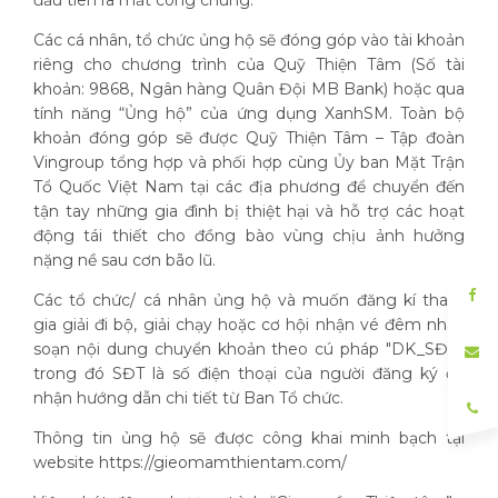
đầu tiên ra mắt công chúng.
Các cá nhân, tổ chức ủng hộ sẽ đóng góp vào tài khoản
riêng cho chương trình của Quỹ Thiện Tâm (Số tài
khoản: 9868, Ngân hàng Quân Đội MB Bank) hoặc qua
tính năng “Ủng hộ” của ứng dụng XanhSM. Toàn bộ
khoản đóng góp sẽ được Quỹ Thiện Tâm – Tập đoàn
Vingroup tổng hợp và phối hợp cùng Ủy ban Mặt Trận
Tổ Quốc Việt Nam tại các địa phương để chuyển đến
tận tay những gia đình bị thiệt hại và hỗ trợ các hoạt
động tái thiết cho đồng bào vùng chịu ảnh hưởng
nặng nề sau cơn bão lũ.
Các tổ chức/ cá nhân ủng hộ và muốn đăng kí tham
gia giải đi bộ, giải chạy hoặc cơ hội nhận vé đêm nhạc
soạn nội dung chuyển khoản theo cú pháp "DK_SĐT",
trong đó SĐT là số điện thoại của người đăng ký để
nhận hướng dẫn chi tiết từ Ban Tổ chức.
Thông tin ủng hộ sẽ được công khai minh bạch tại
website https://gieomamthientam.com/