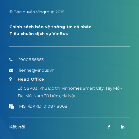
© Bản quyền Vingroup 2018
Chính sách bảo vệ thông tin cá nhân
Tiêu chuẩn dịch vụ VinBus
1900866663
lienhe@vinbus.vn
Head Office
Lô GSP03, Khu Đô thị Vinhomes Smart City, Tây Mỗ -
Đại Mỗ, Nam Từ Liêm, Hà Nội
MST/ĐKKD: 0108718068
Kết nối