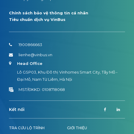
Chính sách bảo vệ thông tin cá nhân
Tiêu chuẩn dịch vụ VinBus
1900866663
lienhe@vinbus.vn
Head Office
Lô GSP03, Khu Đô thị Vinhomes Smart City, Tây Mỗ -
Đại Mỗ, Nam Từ Liêm, Hà Nội
MST/ĐKKD: 0108718068
Kết nối
TRA CỨU LỘ TRÌNH
GIỚI THIỆU