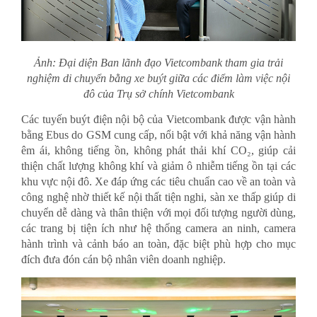
Ảnh: Đại diện Ban lãnh đạo Vietcombank tham gia trải
nghiệm di chuyển bằng xe buýt giữa các điểm làm việc nội
đô của Trụ sở chính Vietcombank
Các tuyến buýt điện nội bộ của Vietcombank được vận hành
bằng Ebus do GSM cung cấp, nổi bật với khả năng vận hành
êm ái, không tiếng ồn, không phát thải khí CO₂, giúp cải
thiện chất lượng không khí và giảm ô nhiễm tiếng ồn tại các
khu vực nội đô. Xe đáp ứng các tiêu chuẩn cao về an toàn và
công nghệ nhờ thiết kế nội thất tiện nghi, sàn xe thấp giúp di
chuyển dễ dàng và thân thiện với mọi đối tượng người dùng,
các trang bị tiện ích như hệ thống camera an ninh, camera
hành trình và cảnh báo an toàn, đặc biệt phù hợp cho mục
đích đưa đón cán bộ nhân viên doanh nghiệp.